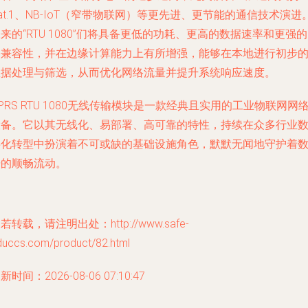
at.1、NB-IoT（窄带物联网）等更先进、更节能的通信技术演进
来的“RTU 1080”们将具备更低的功耗、更高的数据速率和更强
络兼容性，并在边缘计算能力上有所增强，能够在本地进行初步
数据处理与筛选，从而优化网络流量并提升系统响应速度。
PRS RTU 1080无线传输模块是一款经典且实用的工业物联网网
设备。它以其无线化、易部署、高可靠的特性，持续在众多行业
字化转型中扮演着不可或缺的基础设施角色，默默无闻地守护着
据的顺畅流动。
若转载，请注明出处：http://www.safe-
duccs.com/product/82.html
新时间：2026-08-06 07:10:47