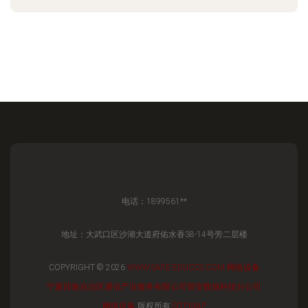
电话：1899561**
地址：大武口区沙湖大道府佑水香38-14号旁二层楼
COPYRIGHT © 2026
WWW.SAFE-EDUCCS.COM
网络设备
宁夏回族自治区通信产业服务有限公司智安数据科技分公司
网络设备
版权所有
SITEMAP