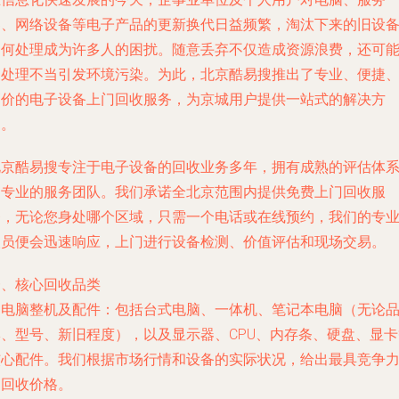
器、网络设备等电子产品的更新换代日益频繁，淘汰下来的旧设
如何处理成为许多人的困扰。随意丢弃不仅造成资源浪费，还可
因处理不当引发环境污染。为此，北京酷易搜推出了专业、便捷
高价的电子设备上门回收服务，为京城用户提供一站式的解决方
案。
北京酷易搜专注于电子设备的回收业务多年，拥有成熟的评估体
和专业的服务团队。我们承诺全北京范围内提供免费上门回收服
务，无论您身处哪个区域，只需一个电话或在线预约，我们的专
人员便会迅速响应，上门进行设备检测、价值评估和现场交易。
一、核心回收品类
.
电脑整机及配件
：包括台式电脑、一体机、笔记本电脑（无论
牌、型号、新旧程度），以及显示器、CPU、内存条、硬盘、显卡
核心配件。我们根据市场行情和设备的实际状况，给出最具竞争
的回收价格。