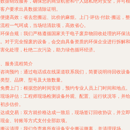
的数据销毁服务，确保您的商业机密和个人隐私绝对安全，并可
据客户要求出具数据清除证明。
.
便捷高效
：省去您搬运、比价的麻烦。上门-评估-付款-搬运，整
个流程一气呵成，当场结清款项，高效省心。
.
环保合规
：我们严格遵循国家关于电子废弃物回收处理的环保
规。对于完全报废的设备，会交由具备资质的环保企业进行拆解
无害化处理，杜绝二次污染，助力绿色循环经济。
三、服务流程简介
.
咨询预约
：通过电话或在线渠道联系我们，简要说明待回收设
的类型、品牌、型号及大致数量。
.
免费上门
：根据您的时间安排，预约专业人员上门时间和地点
.
现场评估
：工程师现场检测设备外观、配置、运行状况等，并
出初步估价。
.
达成交易
：双方就价格达成一致后，现场签订回收协议，并立
以现金、转账等方式支付全部款项。
.
搬运清理
：我们负责将所有设备安全搬运撤离，并清理现场。