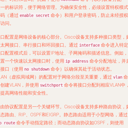
唯一的标识符，便于网络管理。为确保安全性，必须设置特权模
密码（通过
命令）和用户登录密码，防止未经授
enable secret
的访问。
口配置是网络设备的核心部分。Cisco设备支持多种接口类型，
以太网接口、串行接口和环回接口。通过
命令进入特
interface
接口配置模式后，可以设置IP地址、子网掩码和描述信息。例如，
配置一个快速以太网接口时，使用
命令分配地址，并
ip address
用接口（使用
命令）以确保其处于活动状态。
no shutdown
VLAN（虚拟局域网）的配置对于网络分段至关重要，通过
命
vlan
创建VLAN，并使用
命令将接口分配到相应VLAN中
switchport
以提高网络性能和安全性。
由协议配置是另一个关键环节。Cisco设备支持多种路由协议，
态路由、RIP、OSPF和EIGRP。静态路由适用于小型网络，通过
命令手动指定路径；而动态路由协议如OSPF，则使用
p route