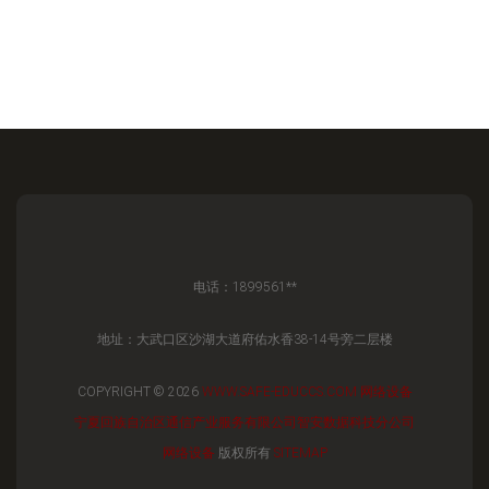
电话：1899561**
地址：大武口区沙湖大道府佑水香38-14号旁二层楼
COPYRIGHT © 2026
WWW.SAFE-EDUCCS.COM
网络设备
宁夏回族自治区通信产业服务有限公司智安数据科技分公司
网络设备
版权所有
SITEMAP