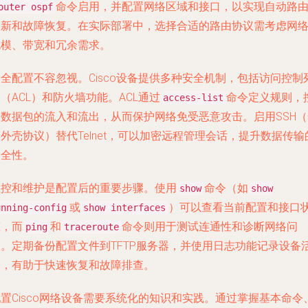
命令启用，并配置网络区域和接口，以实现自动路
outer ospf
更新和故障恢复。在实际部署中，选择合适的路由协议需考虑网
规模、带宽和冗余需求。
全配置不容忽视。Cisco设备提供多种安全机制，包括访问控制
（ACL）和防火墙功能。ACL通过
命令定义规则，
access-list
制数据包的流入和流出，从而保护网络免受恶意攻击。启用SSH（
外壳协议）替代Telnet，可以加密远程管理会话，提升数据传输
安全性。
监控和维护是配置后的重要步骤。使用
命令（如
show
show
或
）可以查看当前配置和接口
unning-config
show interfaces
态，而
和
命令则用于测试连通性和诊断网络问
ping
traceroute
题。定期备份配置文件到TFTP服务器，并使用日志功能记录设备
动，有助于快速恢复和故障排查。
置Cisco网络设备需要系统化的知识和实践。通过掌握基本命令