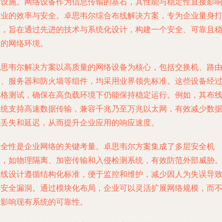
础设施。网络设备作为信息传输的基石，其性能与稳定性直接影
企业的效率与安全。卓思韦尔综合布线解决方案，专为企业量身
造，旨在通过先进的技术与系统化设计，构建一个安全、可靠且
定的网络环境。
卓思韦尔解决方案以高质量的网络设备为核心，包括交换机、路
器、服务器和防火墙等组件，均采用业界领先标准。这些设备经
严格测试，确保在高负载环境下仍能保持稳定运行。例如，其布
系统支持高速数据传输，兼容千兆乃至万兆以太网，有效减少数
包丢失和延迟，从而提升企业应用的响应速度。
安全性是企业网络的关键考量。卓思韦尔方案集成了多层安全机
制，如物理隔离、加密传输和入侵检测系统，有效防范外部威胁
布线设计遵循结构化标准，便于监控和维护，减少因人为失误导
的安全漏洞。通过模块化布局，企业可以灵活扩展网络规模，而
会影响现有系统的可靠性。